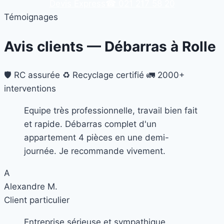
Devis Express
☎ 021 217 58 20
Témoignages
Avis clients — Débarras à
Rolle
🛡️ RC assurée
♻️ Recyclage certifié
🚛 2000+
interventions
Equipe très professionnelle, travail bien fait
et rapide. Débarras complet d'un
appartement 4 pièces en une demi-
journée. Je recommande vivement.
A
Alexandre M.
Client particulier
Entreprise sérieuse et sympathique.