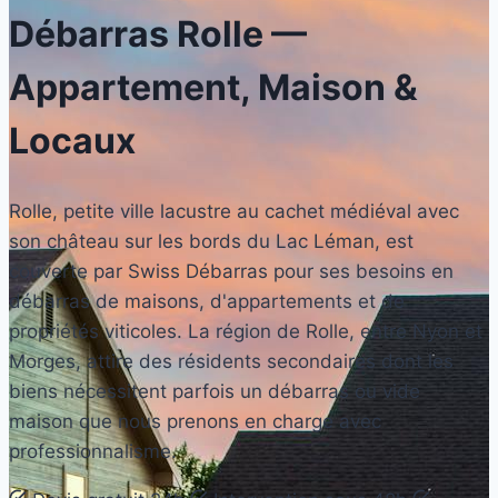
Débarras
Rolle
—
Appartement, Maison &
Locaux
Rolle, petite ville lacustre au cachet médiéval avec
son château sur les bords du Lac Léman, est
couverte par Swiss Débarras pour ses besoins en
débarras de maisons, d'appartements et de
propriétés viticoles. La région de Rolle, entre Nyon et
Morges, attire des résidents secondaires dont les
biens nécessitent parfois un débarras ou vide
maison que nous prenons en charge avec
professionnalisme.