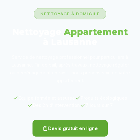
NETTOYAGE À DOMICILE
Nettoyage
Appartement
à Lausanne
Service de nettoyage professionnel pour particuliers à
Lausanne. Fin de bail, après travaux, nettoyage régulier
ou déménagement entrant - nous prenons soin de votre
appartement.
Équipe formée et assurée
Produits écologiques
Dès 2h d'intervention
7 jours sur 7
Devis gratuit en ligne