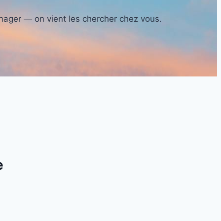
nager — on vient les chercher chez vous.
e