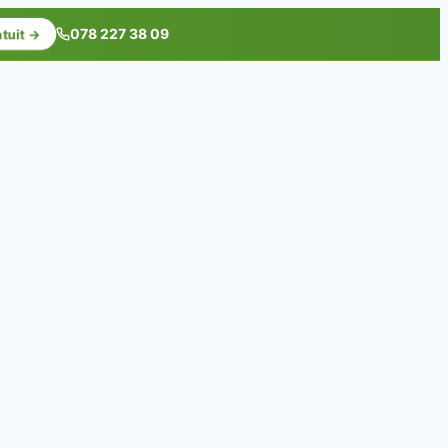
078 227 38 09
atuit →