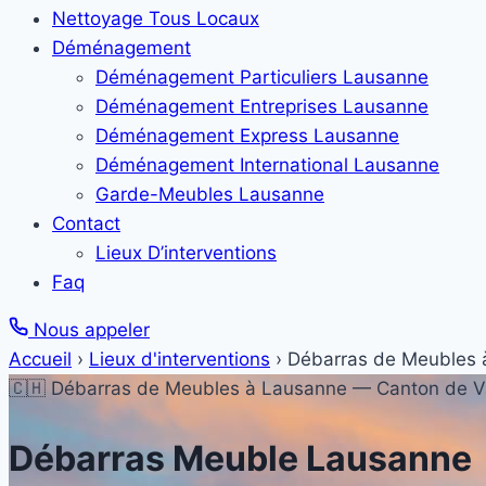
Nettoyage Tous Locaux
Déménagement
Déménagement Particuliers Lausanne
Déménagement Entreprises Lausanne
Déménagement Express Lausanne
Déménagement International Lausanne
Garde-Meubles Lausanne
Contact
Lieux D’interventions
Faq
Nous appeler
Accueil
›
Lieux d'interventions
›
Débarras de Meubles 
🇨🇭 Débarras de Meubles à Lausanne — Canton de 
Débarras Meuble Lausanne