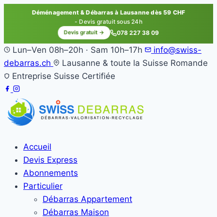
Déménagement & Débarras à Lausanne dès 59 CHF
- Devis gratuit sous 24h
Devis gratuit →
078 227 38 09
Lun–Ven 08h–20h · Sam 10h–17h
info@swiss-
debarras.ch
Lausanne & toute la Suisse Romande
Entreprise Suisse Certifiée
Accueil
Devis Express
Abonnements
Particulier
Débarras Appartement
Débarras Maison