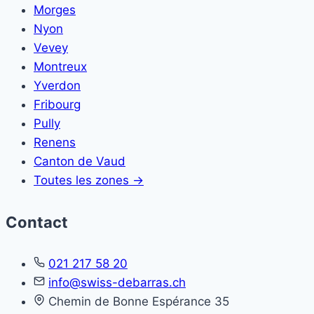
Morges
Nyon
Vevey
Montreux
Yverdon
Fribourg
Pully
Renens
Canton de Vaud
Toutes les zones →
Contact
021 217 58 20
info@swiss-debarras.ch
Chemin de Bonne Espérance 35