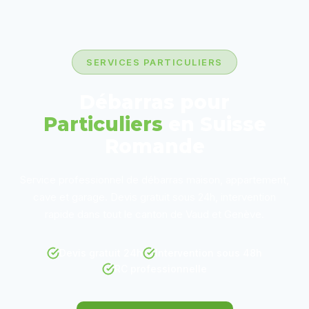
SERVICES PARTICULIERS
Débarras pour
Particuliers
en Suisse
Romande
Service professionnel de débarras maison, appartement,
cave et garage. Devis gratuit sous 24h, intervention
rapide dans tout le canton de Vaud et Genève.
Devis gratuit 24h
Intervention sous 48h
RC professionnelle