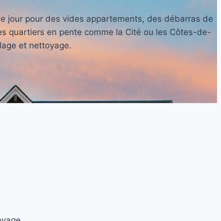
que jour pour des vides appartements, des débarras de
es quartiers en pente comme la Cité ou les Côtes-de-
lage et nettoyage.
oyage.