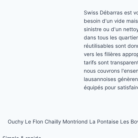
Swiss Débarras est v
besoin d'un vide mai
sinistre ou d'un nett
dans tous les quartier
réutilisables sont do
vers les filières app
tarifs sont transpare
nous couvrons l'ensem
lausannoises génèren
équipés pour satisfai
Ouchy
Le Flon
Chailly
Montriond
La Pontaise
Les Bo