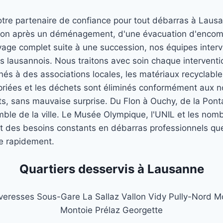
otre partenaire de confiance pour tout débarras à Laus
son après un déménagement, d'une évacuation d'encom
oyage complet suite à une succession, nos équipes inter
s lausannois. Nous traitons avec soin chaque interventio
nnés à des associations locales, les matériaux recyclab
ropriées et les déchets sont éliminés conformément aux 
nts, sans mauvaise surprise. Du Flon à Ouchy, de la Pon
ble de la ville. Le Musée Olympique, l'UNIL et les nomb
t des besoins constants en débarras professionnels 
re rapidement.
Quartiers desservis à Lausanne
veresses
Sous-Gare
La Sallaz
Vallon
Vidy
Pully-Nord
M
Montoie
Prélaz
Georgette