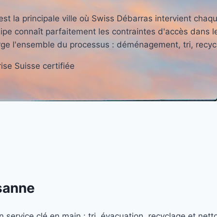
t la principale ville où Swiss Débarras intervient cha
pe connaît parfaitement les contraintes d'accès dans l
rge l'ensemble du processus : déménagement, tri, recyc
ise Suisse certifiée
sanne
service clé en main : tri, évacuation, recyclage et nett