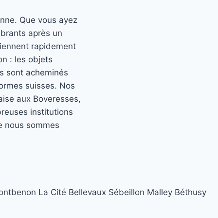
anne. Que vous ayez
brants après un
viennent rapidement
n : les objets
les sont acheminés
normes suisses. Nos
taise aux Boveresses,
reuses institutions
que nous sommes
ontbenon
La Cité
Bellevaux
Sébeillon
Malley
Béthusy