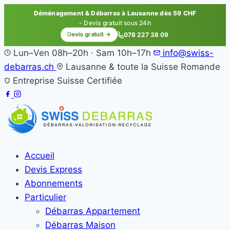
Déménagement & Débarras à Lausanne dès 59 CHF
- Devis gratuit sous 24h
Devis gratuit →
078 227 38 09
Lun–Ven 08h–20h · Sam 10h–17h
info@swiss-
debarras.ch
Lausanne & toute la Suisse Romande
Entreprise Suisse Certifiée
Accueil
Devis Express
Abonnements
Particulier
Débarras Appartement
Débarras Maison