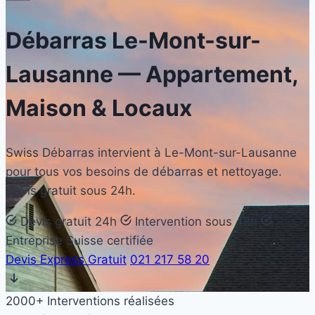
Débarras
Le-Mont-sur-
Lausanne
— Appartement,
Maison & Locaux
Swiss Débarras intervient à Le-Mont-sur-Lausanne
pour tous vos besoins de débarras et nettoyage.
Devis gratuit sous 24h.
Devis gratuit 24h
Intervention sous 48h
Entreprise Suisse certifiée
Devis Express Gratuit
021 217 58 20
2000+
Interventions réalisées