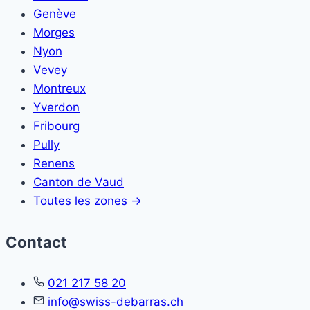
Genève
Morges
Nyon
Vevey
Montreux
Yverdon
Fribourg
Pully
Renens
Canton de Vaud
Toutes les zones →
Contact
021 217 58 20
info@swiss-debarras.ch