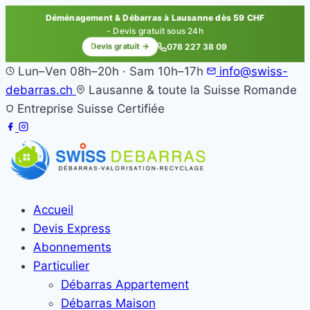
Déménagement & Débarras à Lausanne dès 59 CHF
- Devis gratuit sous 24h
Devis gratuit →
078 227 38 09
Lun–Ven 08h–20h · Sam 10h–17h
info@swiss-
debarras.ch
Lausanne & toute la Suisse Romande
Entreprise Suisse Certifiée
Accueil
Devis Express
Abonnements
Particulier
Débarras Appartement
Débarras Maison