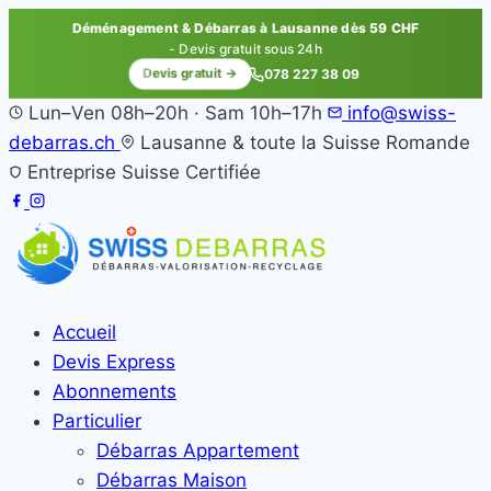
Déménagement & Débarras à Lausanne dès 59 CHF
- Devis gratuit sous 24h
Devis gratuit →
078 227 38 09
Lun–Ven 08h–20h · Sam 10h–17h
info@swiss-
debarras.ch
Lausanne & toute la Suisse Romande
Entreprise Suisse Certifiée
Accueil
Devis Express
Abonnements
Particulier
Débarras Appartement
Débarras Maison