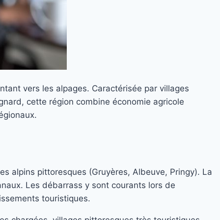
tant vers les alpages. Caractérisée par villages
gnard, cette région combine économie agricole
régionaux.
ges alpins pittoresques (Gruyères, Albeuve, Pringy). La
naux. Les débarrass y sont courants lors de
issements touristiques.
s chargées, villages pittoresques très touristiques,