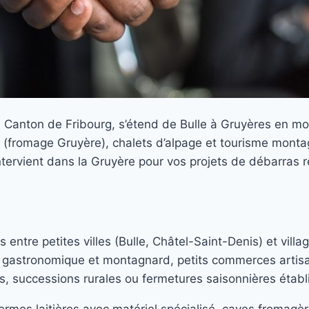
 Canton de Fribourg, s’étend de Bulle à Gruyères en mon
(fromage Gruyère), chalets d’alpage et tourisme monta
 intervient dans la Gruyère pour vos projets de débarras 
entre petites villes (Bulle, Châtel-Saint-Denis) et villa
e gastronomique et montagnard, petits commerces artisa
, successions rurales ou fermetures saisonnières établ
rmes laitières avec matériel spécialisé, caves fromagère