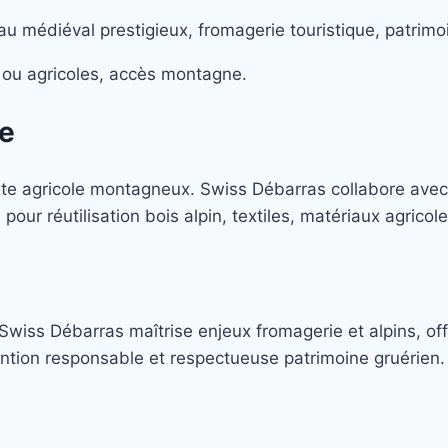
au médiéval prestigieux, fromagerie touristique, patrimoi
ls ou agricoles, accès montagne.
re
xte agricole montagneux. Swiss Débarras collabore ave
 pour réutilisation bois alpin, textiles, matériaux agrico
iss Débarras maîtrise enjeux fromagerie et alpins, off
vention responsable et respectueuse patrimoine gruérien