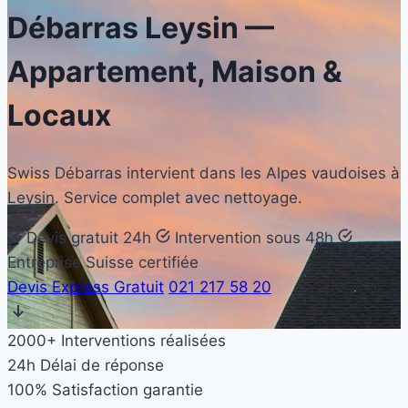
Débarras
Leysin
—
Appartement, Maison &
Locaux
Swiss Débarras intervient dans les Alpes vaudoises à
Leysin. Service complet avec nettoyage.
Devis gratuit 24h
Intervention sous 48h
Entreprise Suisse certifiée
Devis Express Gratuit
021 217 58 20
2000+
Interventions réalisées
24h
Délai de réponse
100%
Satisfaction garantie