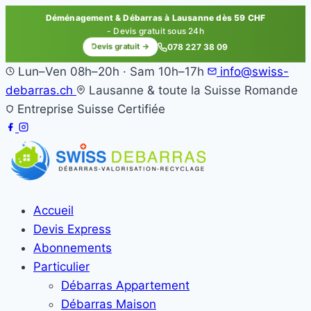
Déménagement & Débarras à Lausanne dès 59 CHF
- Devis gratuit sous 24h
Devis gratuit →
078 227 38 09
Lun–Ven 08h–20h · Sam 10h–17h
info@swiss-
debarras.ch
Lausanne & toute la Suisse Romande
Entreprise Suisse Certifiée
Accueil
Devis Express
Abonnements
Particulier
Débarras Appartement
Débarras Maison