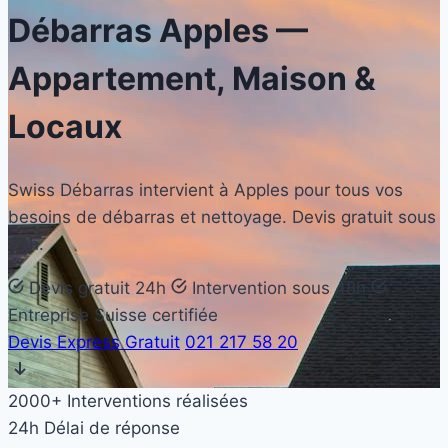
Débarras
Apples
—
Appartement, Maison &
Locaux
Swiss Débarras intervient à Apples pour tous vos
besoins de débarras et nettoyage. Devis gratuit sous
24h.
Devis gratuit 24h
Intervention sous 48h
Entreprise Suisse certifiée
Devis Express Gratuit
021 217 58 20
2000+
Interventions réalisées
24h
Délai de réponse