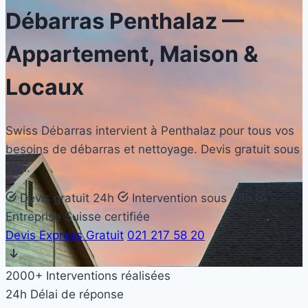
Débarras
Penthalaz
—
Appartement, Maison &
Locaux
Swiss Débarras intervient à Penthalaz pour tous vos
besoins de débarras et nettoyage. Devis gratuit sous
24h.
Devis gratuit 24h
Intervention sous 48h
Entreprise Suisse certifiée
Devis Express Gratuit
021 217 58 20
2000+
Interventions réalisées
24h
Délai de réponse