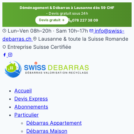
Déménagement & Débarras à Lausanne dès 59 CHF
- Devis gratuit sous 24h
Devis gratuit →
078 227 38 09
Lun–Ven 08h–20h · Sam 10h–17h
info@swiss-
debarras.ch
Lausanne & toute la Suisse Romande
Entreprise Suisse Certifiée
Accueil
Devis Express
Abonnements
Particulier
Débarras Appartement
Débarras Maison