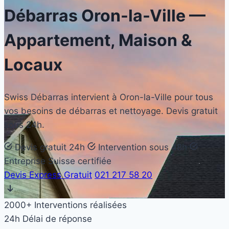
Débarras
Oron-la-Ville
—
Appartement, Maison &
Locaux
Swiss Débarras intervient à Oron-la-Ville pour tous
vos besoins de débarras et nettoyage. Devis gratuit
sous 24h.
Devis gratuit 24h
Intervention sous 48h
Entreprise Suisse certifiée
Devis Express Gratuit
021 217 58 20
2000+
Interventions réalisées
24h
Délai de réponse