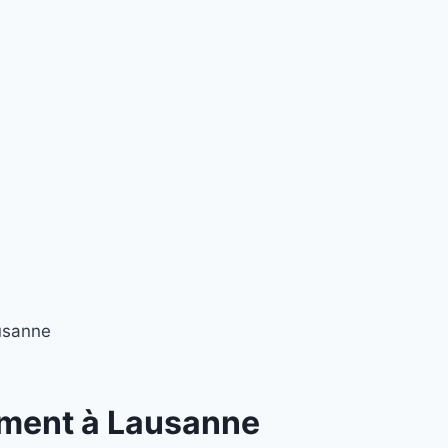
usanne
ement à Lausanne