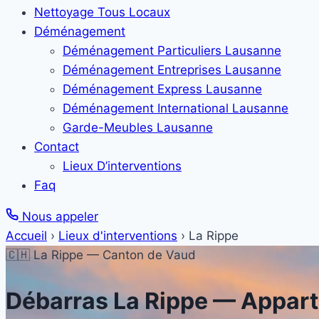
Nettoyage Tous Locaux
Déménagement
Déménagement Particuliers Lausanne
Déménagement Entreprises Lausanne
Déménagement Express Lausanne
Déménagement International Lausanne
Garde-Meubles Lausanne
Contact
Lieux D’interventions
Faq
Nous appeler
Accueil
›
Lieux d'interventions
›
La Rippe
🇨🇭 La Rippe — Canton de Vaud
Débarras
La Rippe
— Appart