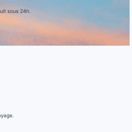
uit sous 24h.
oyage.