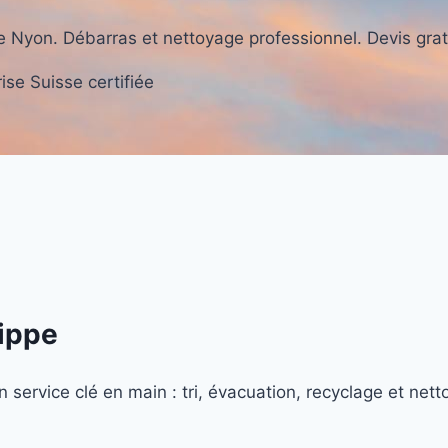
de Nyon. Débarras et nettoyage professionnel. Devis grat
ise Suisse certifiée
ippe
service clé en main : tri, évacuation, recyclage et nett